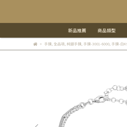
新品推薦
商品類型
手鍊
,
全品項
,
純銀手鍊
,
手鍊-3001-6000
,
手鍊-白K