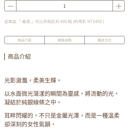
此商品 「 最高 」可以折抵紅利
400
點 (約等於
NT$400
)
商品介紹
規格說明
運送方式
商品介紹
光影瀲灩，柔美生輝。
以水面微光蕩漾的瞬間為靈感，將流動的光，
凝結於純銀線條之中。
耳畔閃耀的，不只是金屬光澤，而是一種溫柔
卻深刻的女性氣韻，