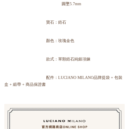
圓墜5.7mm
寶石：鋯石
顏色：玫瑰金色
款式：單顆鋯石純銀項鍊
配件：LUCIANO MILANO品牌提袋 + 包裝
盒 + 緞帶 + 商品保證書