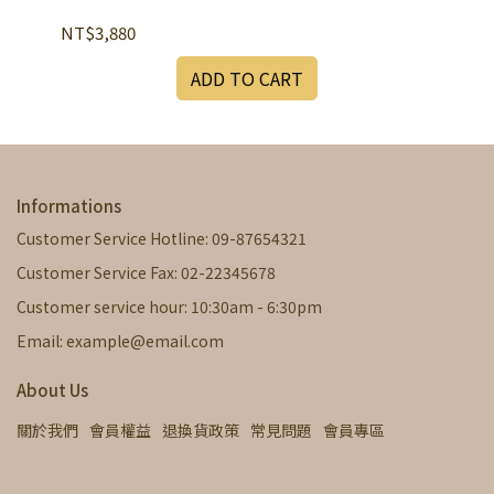
NT$3,880
NT
ADD TO CART
Informations
Customer Service Hotline: 09-87654321
Customer Service Fax: 02-22345678
Customer service hour: 10:30am - 6:30pm
Email: example@email.com
About Us
關於我們
會員權益
退換貨政策
常見問題
會員專區