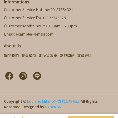
Informations
Customer Service Hotline: 09-87654321
Customer Service Fax: 02-22345678
Customer service hour: 10:30am - 6:30pm
Email: example@email.com
About Us
關於我們
會員權益
退換貨政策
常見問題
會員專區
Copyright ©
Luciano Milano官方線上旗艦店
All Rights
Reserved.
Designed by
CYBERBIZ
.
ADD TO CART