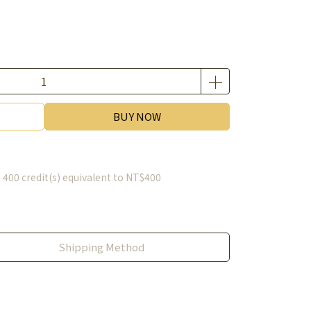
BUY NOW
m
400
credit(s) equivalent to
NT$400
Shipping Method