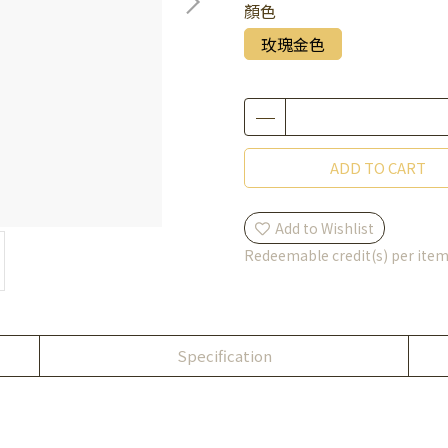
顏色
玫瑰金色
ADD TO CART
Add to Wishlist
Redeemable credit(s) per ite
Specification