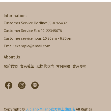
Informations
Customer Service Hotline: 09-87654321
Customer Service Fax: 02-22345678
Customer service hour: 10:30am - 6:30pm
Email: example@email.com
About Us
關於我們
會員權益
退換貨政策
常見問題
會員專區
Copyright ©
Luciano Milano官方線上旗艦店
All Rights