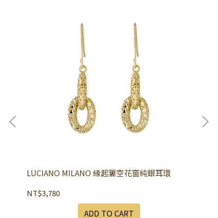
LUCIANO MILANO 緣起簍空花窗純銀耳環
逐
NT$3,780
NT
ADD TO CART