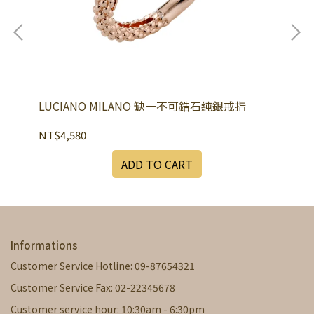
LUCIANO MILANO 缺一不可鋯石純銀戒指
LU
NT$4,580
NT
ADD TO CART
Informations
Customer Service Hotline: 09-87654321
Customer Service Fax: 02-22345678
Customer service hour: 10:30am - 6:30pm