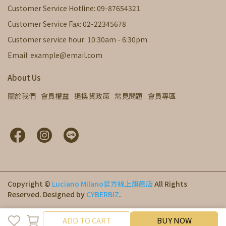
Customer Service Hotline: 09-87654321
Customer Service Fax: 02-22345678
Customer service hour: 10:30am - 6:30pm
Email: example@email.com
About Us
關於我們
會員權益
退換貨政策
常見問題
會員專區
Copyright ©
Luciano Milano官方線上旗艦店
All Rights
Reserved.
Designed by
CYBERBIZ
.
ADD TO CART
ADD TO CART
BUY NOW