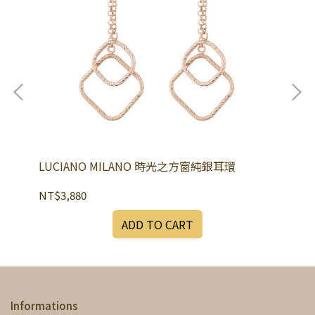
LUCIANO MILANO 時光之方窗純銀耳環
LU
NT$3,880
NT
ADD TO CART
Informations