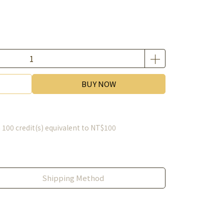
BUY NOW
m
100
credit(s) equivalent to
NT$100
Shipping Method