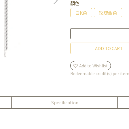
顏色
白K色
玫瑰金色
ADD TO CART
Add to Wishlist
Redeemable credit(s) per ite
Specification