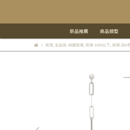
新品推薦
商品類型
耳環
,
全品項
,
純銀耳環
,
耳環-3000以下
,
耳環-白K