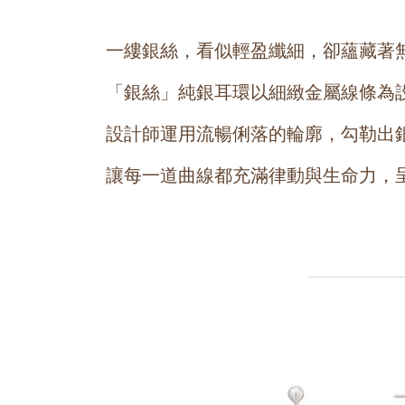
一縷銀絲，看似輕盈纖細，卻蘊藏著
「銀絲」純銀耳環以細緻金屬線條為
設計師運用流暢俐落的輪廓，勾勒出
讓每一道曲線都充滿律動與生命力，