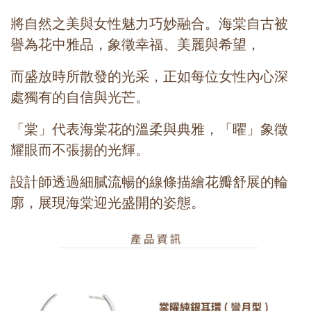
將自然之美與女性魅力巧妙融合。海棠自古被
譽為花中雅品，象徵幸福、美麗與希望，
而盛放時所散發的光采，正如每位女性內心深
處獨有的自信與光芒。
「棠」代表海棠花的溫柔與典雅，「曜」象徵
耀眼而不張揚的光輝。
設計師透過細膩流暢的線條描繪花瓣舒展的輪
廓，展現海棠迎光盛開的姿態。