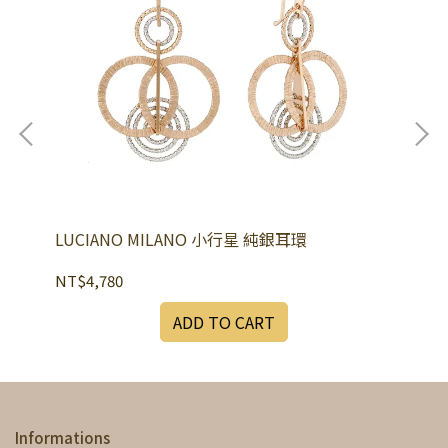
LUCIANO MILANO 小行星 純銀耳環
LU
NT$4,780
NT
ADD TO CART
Informations