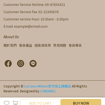
Customer Service Hotline: 09-87654321
Customer Service Fax: 02-22345678
Customer service hour: 10:30am - 6:30pm
Email: example@email.com
About Us
關於我們
會員權益
退換貨政策
常見問題
會員專區
Copyright ©
Luciano Milano官方線上旗艦店
All Rights
Reserved.
Designed by
CYBERBIZ
.
ADD TO CART
ADD TO CART
BUY NOW