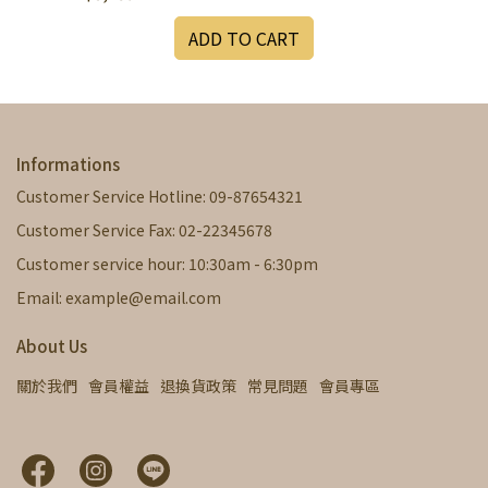
ADD TO CART
Informations
Customer Service Hotline: 09-87654321
Customer Service Fax: 02-22345678
Customer service hour: 10:30am - 6:30pm
Email: example@email.com
About Us
關於我們
會員權益
退換貨政策
常見問題
會員專區