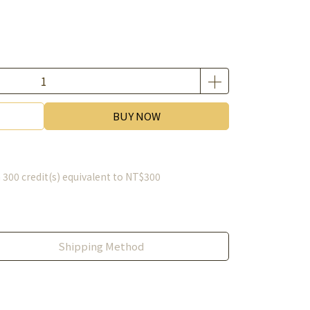
BUY NOW
m
300
credit(s) equivalent to
NT$300
Shipping Method