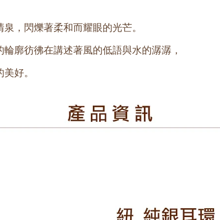
清泉，閃爍著柔和而耀眼的光芒。
的輪廓彷彿在講述著風的低語與水的潺潺，
的美好。