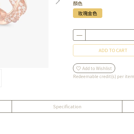
顏色
玫瑰金色
ADD TO CART
Add to Wishlist
Redeemable credit(s) per ite
Specification