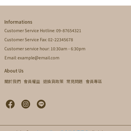
Informations
Customer Service Hotline: 09-87654321
Customer Service Fax: 02-22345678
Customer service hour: 10:30am - 6:30pm
Email: example@email.com
About Us
關於我們
會員權益
退換貨政策
常見問題
會員專區