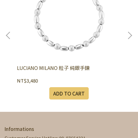
LUCIANO MILANO 粒子 純銀手鍊
LU
NT$3,480
NT
ADD TO CART
Informations
Customer Service Hotline: 09-87654321