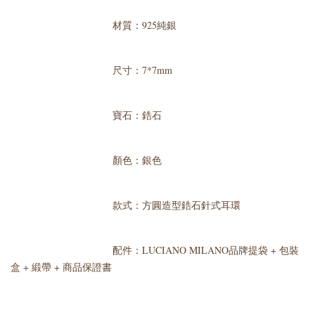
材質：925純銀
尺寸：7*7mm
寶石：鋯石
顏色：銀色
款式：方圓造型鋯石針式耳環
配件：LUCIANO MILANO品牌提袋 + 包裝
盒 + 緞帶 + 商品保證書