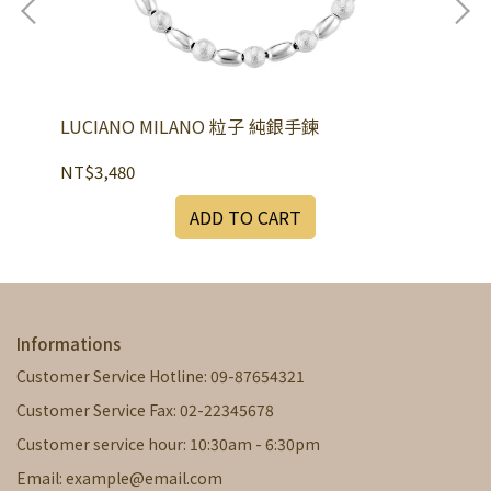
LUCIANO MILANO 粒子 純銀手鍊
LU
NT$3,480
NT
ADD TO CART
Informations
Customer Service Hotline: 09-87654321
Customer Service Fax: 02-22345678
Customer service hour: 10:30am - 6:30pm
Email: example@email.com