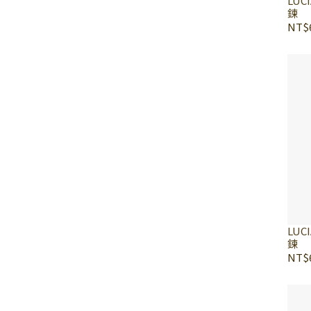
LUC
鍊
NT$6
LUC
鍊
NT$6