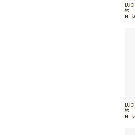
LUC
鍊
NT$6
LUC
鍊
NT$4