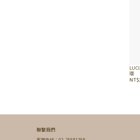
LUC
環
NT$3
聯繫我們
客服专线：02-25581358