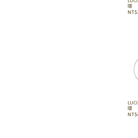
LUC
環
NT$3
LUC
環
NT$4