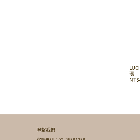
LUC
環
NT$4
聯繫我們
客服专线：02-25581358