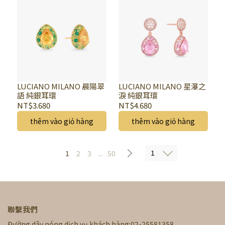
LUCIANO MILANO 晨陽翠
LUCIANO MILANO 星瀑之
語 純銀耳環
淚 純銀耳環
NT$3.680
NT$4.680
thêm vào giỏ hàng
thêm vào giỏ hàng
1
1
2
3
...
50
聯繫我們
Đường dây nóng dịch vụ khách hàng:02-25581358