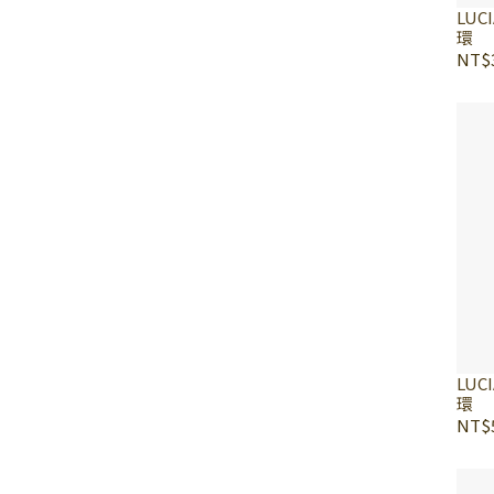
LUC
環
NT$3
LUC
環
NT$5