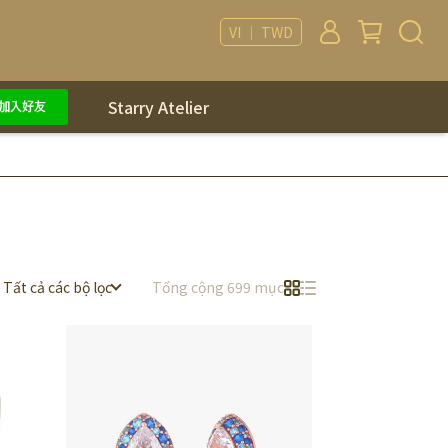
VI ｜ TWD
Starry Atelier
Tất cả các bộ lọc
Tổng cộng 699 mục