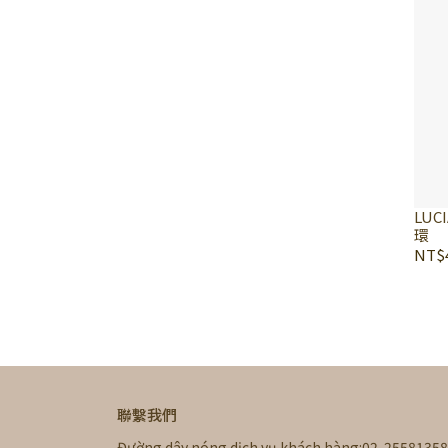
LUC
環
NT$4
聯繫我們
Đường dây nóng dịch vụ khách hàng:02-25581358