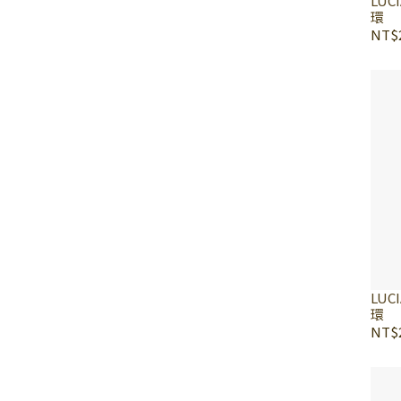
LUC
環
NT$2
LUC
環
NT$2