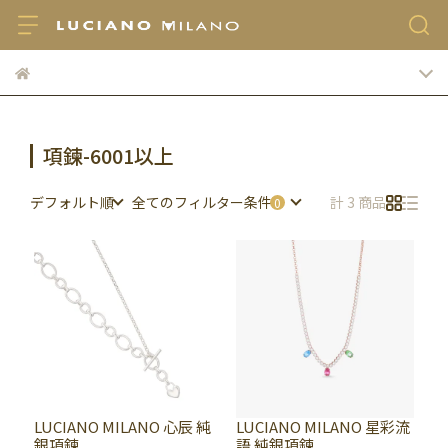
項鍊-6001以上
デフォルト順
全てのフィルター条件
計 3 商品
LUCIANO MILANO 心辰 純
LUCIANO MILANO 星彩流
銀項鍊
語 純銀項鍊