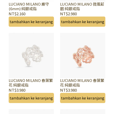
LUCIANO MILANO 廝守
LUCIANO MILANO 微風莊
(6mm) 純銀戒指
園 純銀戒指
NT$2.160
NT$2.980
tambahkan ke keranjang
tambahkan ke keranjang
LUCIANO MILANO 春葉繁
LUCIANO MILANO 春葉繁
花 純銀戒指
花 純銀戒指
NT$3.980
NT$3.980
tambahkan ke keranjang
tambahkan ke keranjang