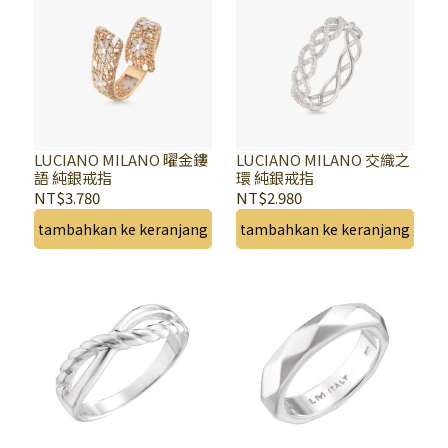
LUCIANO MILANO 曜金鏤
LUCIANO MILANO 交織之
語 純銀戒指
環 純銀戒指
NT$3.780
NT$2.980
tambahkan ke keranjang
tambahkan ke keranjang