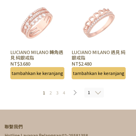
LUCIANO MILANO 轉角遇
LUCIANO MILANO 遇見 純
見 純銀戒指
銀戒指
NT$3.680
NT$2.480
tambahkan ke keranjang
tambahkan ke keranjang
1
1
2
3
4
聯繫我們
Hotline Layanan Pelanggan:02-25581358