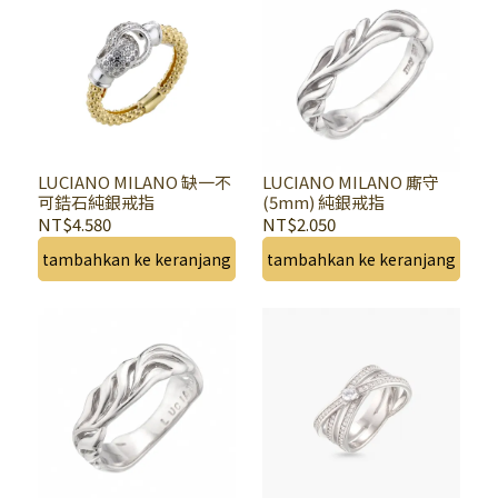
LUCIANO MILANO 缺一不
LUCIANO MILANO 廝守
可鋯石純銀戒指
(5mm) 純銀戒指
NT$4.580
NT$2.050
tambahkan ke keranjang
tambahkan ke keranjang