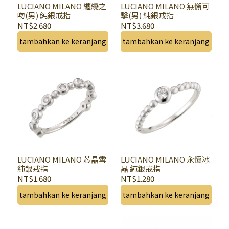
LUCIANO MILANO 纏繞之
LUCIANO MILANO 無懈可
吻(男) 純銀戒指
擊(男) 純銀戒指
NT$2.680
NT$3.680
tambahkan ke keranjang
tambahkan ke keranjang
LUCIANO MILANO 芯晶雪
LUCIANO MILANO 永恆冰
純銀戒指
晶 純銀戒指
NT$1.680
NT$1.280
tambahkan ke keranjang
tambahkan ke keranjang