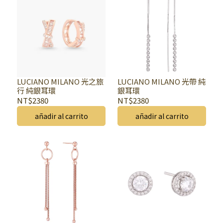
LUCIANO MILANO 光之旅
LUCIANO MILANO 光帶 純
行 純銀耳環
銀耳環
NT$2380
NT$2380
añadir al carrito
añadir al carrito