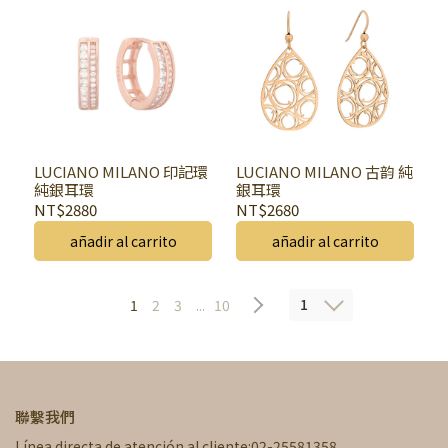
LUCIANO MILANO 印記環
LUCIANO MILANO 古韵 純
純銀耳環
銀耳環
NT$2880
NT$2680
añadir al carrito
añadir al carrito
1
1
2
3
...
10
聯繫我們
Línea directa de atención al cliente:02-25581358