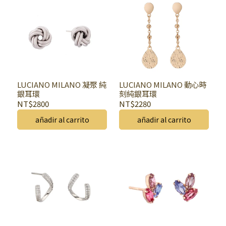
LUCIANO MILANO 凝聚 純
LUCIANO MILANO 動心時
銀耳環
刻純銀耳環
NT$2800
NT$2280
añadir al carrito
añadir al carrito