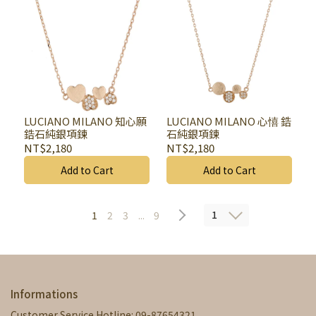
LUCIANO MILANO 知心願
LUCIANO MILANO 心憘 鋯
鋯石純銀項鍊
石純銀項鍊
NT$2,180
NT$2,180
Add to Cart
Add to Cart
1
1
2
3
...
9
Informations
Customer Service Hotline: 09-87654321