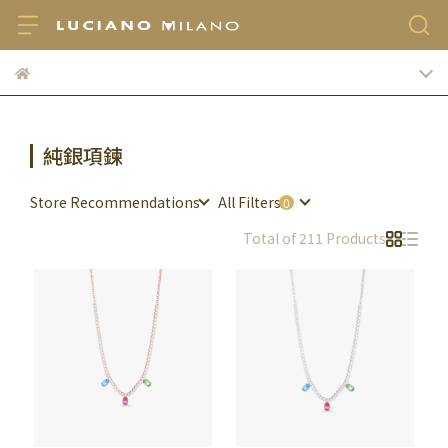
純銀項鍊
Store Recommendations
All Filters
Total of 211 Products